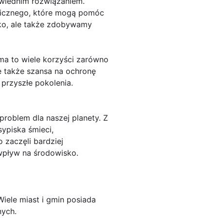
owiednim rozwiązaniem.
ronicznego, które mogą pomóc
sko, ale także zdobywamy
ma to wiele korzyści zarówno
le także szansa na ochronę
 przyszłe pokolenia.
roblem dla naszej planety. Z
sypiska śmieci,
 zaczęli bardziej
wpływ na środowisko.
iele miast i gmin posiada
nych.