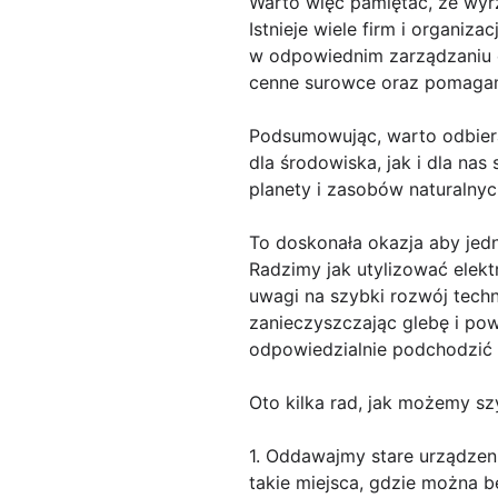
Warto więc pamiętać, że wyr
Istnieje wiele firm i organiz
w odpowiednim zarządzaniu e
cenne surowce oraz pomagamy
Podsumowując, warto odbiera
dla środowiska, jak i dla nas
planety i zasobów naturalnyc
To doskonała okazja aby jed
Radzimy jak utylizować elekt
uwagi na szybki rozwój techn
zanieczyszczając glebę i pow
odpowiedzialnie podchodzić 
Oto kilka rad, jak możemy sz
1. Oddawajmy stare urządzeni
takie miejsca, gdzie można b