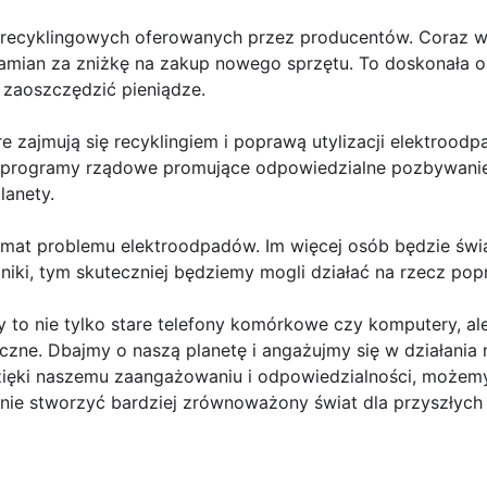
recyklingowych oferowanych przez producentów. Coraz wi
amian za zniżkę na zakup nowego sprzętu. To doskonała o
 zaoszczędzić pieniądze.
re zajmują się recyklingiem i poprawą utylizacji elektrood
z programy rządowe promujące odpowiedzialne pozbywanie
lanety.
 temat problemu elektroodpadów. Im więcej osób będzie ś
roniki, tym skuteczniej będziemy mogli działać na rzecz pop
 to nie tylko stare telefony komórkowe czy komputery, ale
iczne. Dbajmy o naszą planetę i angażujmy się w działania
Dzięki naszemu zaangażowaniu i odpowiedzialności, może
nie stworzyć bardziej zrównoważony świat dla przyszłych