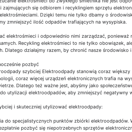
zucanie elektrośmieci do zwykłego śmietnika nie jest odp
acji zajmujących się odbiorem i recyklingiem sprzętu elekt
lektrośmieciami. Dzięki temu nie tylko dbamy o środowi
 zmniejszyć ilość odpadów trafiających na wysypiska.
ć elektrośmieci i odpowiednio nimi zarządzać, ponieważ 
 samych. Recykling elektrośmieci to nie tylko obowiązek, a
h. Dlatego działajmy razem, by chronić nasze środowisko i
nocześnie pozbyć
roodpady szybciej Elektroodpady stanowią coraz większy p
ologii, coraz więcej urządzeń elektronicznych trafia na wy
ietrze. Dlatego też ważne jest, abyśmy jako społeczeństwo
do utylizacji elektroodpadów, aby zmniejszyć negatywny 
ybciej i skuteczniej utylizować elektroodpady:
a do specjalistycznych punktów zbiórki elektroodpadów. W
ezpłatnie pozbyć się niepotrzebnych sprzętów elektronicz