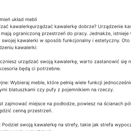
mień układ mebli
zać kawalerkęurządzać kawalerkę dobrze? Urządzenie kaw
 mają ograniczoną przestrzeń do pracy. Jednakże, istnieje
swojej kawalerki w sposób funkcjonalny i estetyczny. Ot
zeniu kawalerki:
zaczniesz urządzać swoją kawalerkę, warto zastanowić się n
kcesoria będą ci potrzebne.
ne: Wybieraj meble, które pełnią wiele funkcji jednocześnie
nymi blatuszkami czy pufy z pojemnikiem na rzeczy.
st zajmować miejsce na podłodze, powiesz na ścianach pół
ędzić cenną przestrzeń.
: Podziel swoją kawalerkę na strefy, takie jak strefa wypo