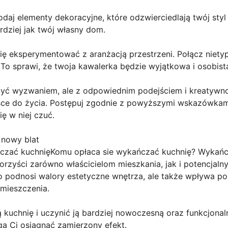
Dodaj elementy dekoracyjne, które odzwierciedlają twój sty
rdziej jak twój własny dom.
się eksperymentować z aranżacją przestrzeni. Połącz niet
 To sprawi, że twoja kawalerka będzie wyjątkowa i osobist
być wyzwaniem, ale z odpowiednim podejściem i kreatywn
ejsce do życia. Postępuj zgodnie z powyższymi wskazówkam
ę w niej czuć.
 nowy blat
zać kuchnięKomu opłaca sie wykańczać kuchnię? Wykańcza
korzyści zarówno właścicielom mieszkania, jak i potencj
ko podnosi walory estetyczne wnętrza, ale także wpływa p
mieszczenia.
 kuchnię i uczynić ją bardziej nowoczesną oraz funkcjonaln
ą Ci osiągnąć zamierzony efekt.