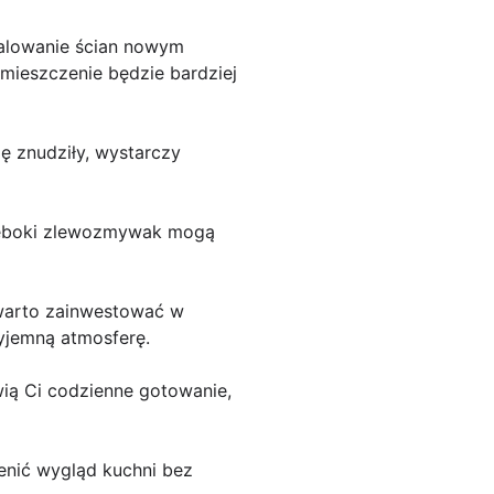
malowanie ścian nowym
omieszczenie będzie bardziej
ię znudziły, wystarczy
głęboki zlewozmywak mogą
 warto zainwestować w
zyjemną atmosferę.
ią Ci codzienne gotowanie,
enić wygląd kuchni bez