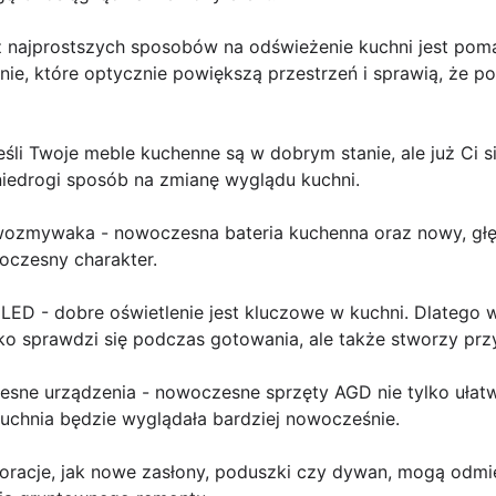
 z najprostszych sposobów na odświeżenie kuchni jest po
nie, które optycznie powiększą przestrzeń i sprawią, że p
eśli Twoje meble kuchenne są w dobrym stanie, ale już Ci s
 niedrogi sposób na zmianę wyglądu kuchni.
zlewozmywaka - nowoczesna bateria kuchenna oraz nowy, 
oczesny charakter.
 LED - dobre oświetlenie jest kluczowe w kuchni. Dlatego
ylko sprawdzi się podczas gotowania, ale także stworzy pr
sne urządzenia - nowoczesne sprzęty AGD nie tylko ułatw
kuchnia będzie wyglądała bardziej nowocześnie.
koracje, jak nowe zasłony, poduszki czy dywan, mogą odmi